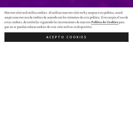
Nuestro sitio web utiliza cookies. Al utilizar nuestro sitio web y aceptar esta política, usted
acepta nuestro uso de cookies de acuerdo con los términos de esta política. Si no acepta el uso de
estas cookies, desactívelas siguiendo las instrucciones de nuestra
Política de Cookies
para
que no se puedan colocar cookies de este sitio web en su dispositivo.
ACEPTO COOKIES
UN
PATRIMONIO
ÚNICO
De su pasado, Herrera del Duque conserva
un extenso patrimonio arqueológico y
arquitectónico.
MÁS INFORMACIÓN