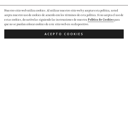
Nuestro sitio web utiliza cookies. Al utilizar nuestro sitio web y aceptar esta política, usted
acepta nuestro uso de cookies de acuerdo con los términos de esta política. Si no acepta el uso de
estas cookies, desactívelas siguiendo las instrucciones de nuestra
Política de Cookies
para
que no se puedan colocar cookies de este sitio web en su dispositivo.
ACEPTO COOKIES