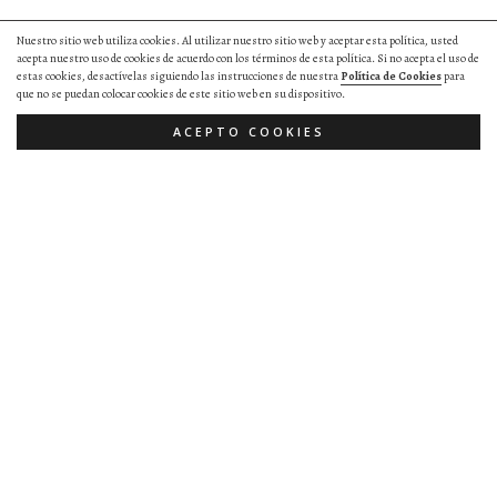
Nuestro sitio web utiliza cookies. Al utilizar nuestro sitio web y aceptar esta política, usted
acepta nuestro uso de cookies de acuerdo con los términos de esta política. Si no acepta el uso de
estas cookies, desactívelas siguiendo las instrucciones de nuestra
Política de Cookies
para
que no se puedan colocar cookies de este sitio web en su dispositivo.
ACEPTO COOKIES