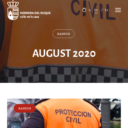
Skip
to
0
En
Es
content
BANDOS
AUGUST 2020
BANDOS