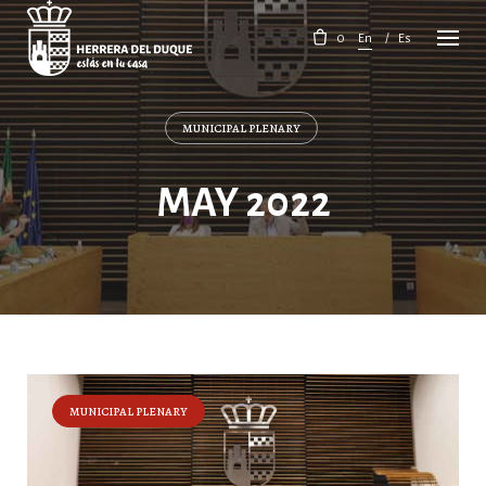
Skip
to
0
En
Es
content
MUNICIPAL PLENARY
MAY 2022
MUNICIPAL PLENARY