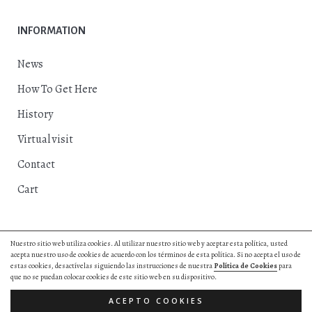
INFORMATION
News
How To Get Here
History
Virtual visit
Contact
Cart
Nuestro sitio web utiliza cookies. Al utilizar nuestro sitio web y aceptar esta política, usted
acepta nuestro uso de cookies de acuerdo con los términos de esta política. Si no acepta el uso de
© 2018, Excmo. Ayto. de Herrera del Duque |
Privacy Policy
|
Cookies
estas cookies, desactívelas siguiendo las instrucciones de nuestra
Política de Cookies
para
Policy
|
Web Design by Hurry App
que no se puedan colocar cookies de este sitio web en su dispositivo.
All right reserved.
ACEPTO COOKIES