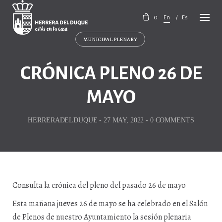
Skip
to
0
En
Es
content
MUNICIPAL PLENARY
CRÓNICA PLENO 26 DE
MAYO
HERRERADELDUQUE
-
27 MAY, 2022
-
0 COMMENTS
Consulta la crónica del pleno del pasado 26 de mayo
Esta mañana jueves 26 de mayo se ha celebrado en el Salón
de Plenos de nuestro Ayuntamiento la sesión plenaria