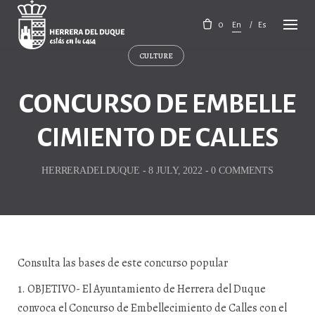
Skip
to
0
En
Es
content
CULTURE
CONCURSO DE EMBELLE
CIMIENTO DE CALLES
HERRERADELDUQUE
-
8 JULY, 2022
-
0 COMMENTS
Consulta las bases de este concurso popular
1. OBJETIVO- El Ayuntamiento de Herrera del Duque
convoca el Concurso de Embellecimiento de Calles con el