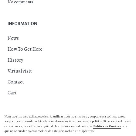
No comments
INFORMATION
News
How To Get Here
History
Virtual visit
Contact
Cart
Nuestro sitio web utiliza cookies. Al utilizar nuestro sitio web y aceptar esta política, usted
acepta nuestro uso de cookies de acuerdo con los términos de esta política. Si no acepta el uso de
© 2018, Excmo. Ayto. de Herrera del Duque |
Privacy Policy
|
Cookies
estas cookies, desactívelas siguiendo las instrucciones de nuestra
Política de Cookies
para
Policy
|
Web Design by Hurry App
que no se puedan colocar cookies de este sitio web en su dispositivo.