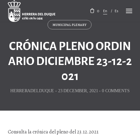
Skip
to
0
En
Es
content
MUNICIPAL PLENARY
CRÓNICA PLENO ORDIN
ARIO DICIEMBRE 23-12-2
021
HERRERADELDUQUE
-
23 DECEMBER, 2021
-
0 COMMENTS
Consulta la crónica del pleno del 23.12.2021