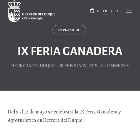
Skip
to
0
En
Es
content
EMPLOYMENT
IX FERIA GANADERA
HERRERADELDUQUE
-
20 FEBRUARY, 2019
-
0 COMMENTS
Del 9 al 12 de mayo se celebrará la IX Feria Ganadera y
Agroturística en Herrera del Duque.