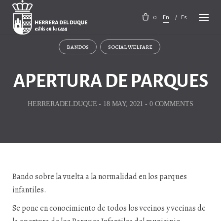
Skip
to
0
En
Es
content
BANDOS
SOCIAL WELFARE
APERTURA DE PARQUES
HERRERADELDUQUE
-
18 MAY, 2021
-
0 COMMENTS
Bando sobre la vuelta a la normalidad en los parques
infantiles.
Se pone en conocimiento de todos los vecinos y vecinas de