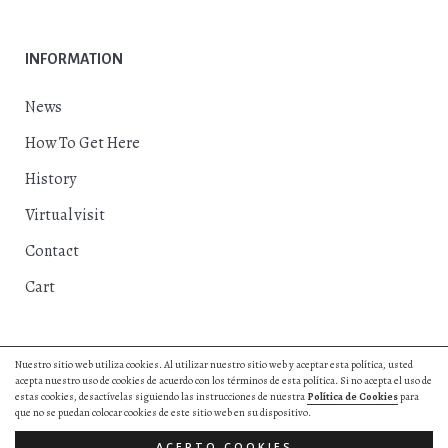
INFORMATION
News
How To Get Here
History
Virtual visit
Contact
Cart
Nuestro sitio web utiliza cookies. Al utilizar nuestro sitio web y aceptar esta política, usted
acepta nuestro uso de cookies de acuerdo con los términos de esta política. Si no acepta el uso de
© 2018, Excmo. Ayto. de Herrera del Duque |
Privacy Policy
|
Cookies
estas cookies, desactívelas siguiendo las instrucciones de nuestra
Política de Cookies
para
Policy
|
Web Design by Hurry App
que no se puedan colocar cookies de este sitio web en su dispositivo.
All right reserved.
ACEPTO COOKIES