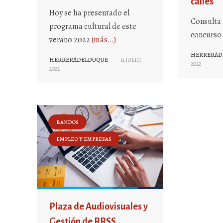
calles
Hoy se ha presentado el
Consulta 
programa cultural de este
concurso
verano 2022
(más…)
HERRERAD
HERRERADELDUQUE
—
11 JULIO,
2022
2022
BANDOS
EMPLEO Y EMPRESAS
Plaza de Audiovisuales y
Gestión de RRSS