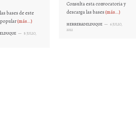
Consulta esta convocatoria y
descarga las bases
(más…)
las bases de este
 popular
(más…)
HERRERADELDUQUE
—
6 JULIO,
2022
ELDUQUE
—
8 JULIO,