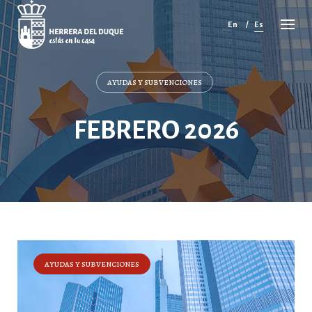
Cancelar
comentario
En
Es
AYUDAS Y SUBVENCIONES
FEBRERO 2026
AYUDAS Y SUBVENCIONES