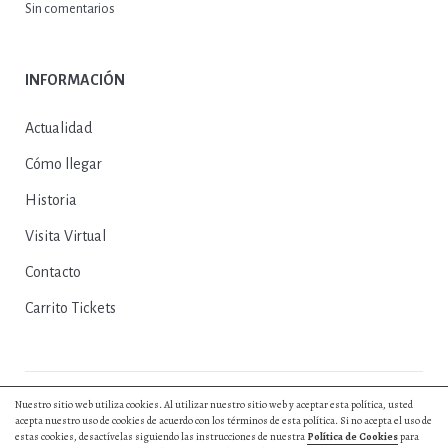
Sin comentarios
INFORMACIÓN
Actualidad
Cómo llegar
Historia
Visita Virtual
Contacto
Carrito Tickets
Nuestro sitio web utiliza cookies. Al utilizar nuestro sitio web y aceptar esta política, usted
© 2025, Excmo. Ayto. de Herrera del Duque |
Política de Privacidad
|
acepta nuestro uso de cookies de acuerdo con los términos de esta política. Si no acepta el uso de
Política de Cookies
|
Aviso Legal
|
Entradas y Reservas
|
Diseño web by
estas cookies, desactívelas siguiendo las instrucciones de nuestra
Política de Cookies
para