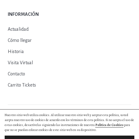
INFORMACIÓN
Actualidad
Cómo llegar
Historia
Visita Virtual
Contacto
Carrito Tickets
Nuestro sitio web utiliza cookies. Al utilizar nuestro sitio web y aceptar esta política, usted
© 2025, Excmo. Ayto. de Herrera del Duque |
Política de Privacidad
|
acepta nuestro uso de cookies de acuerdo con los términos de esta política. Si no acepta el uso de
Política de Cookies
|
Aviso Legal
|
Entradas y Reservas
|
Diseño web by
estas cookies, desactívelas siguiendo las instrucciones de nuestra
Política de Cookies
para
Hurry App
que no se puedan colocar cookies de este sitio web en su dispositivo.
Todos los derechos reservados.