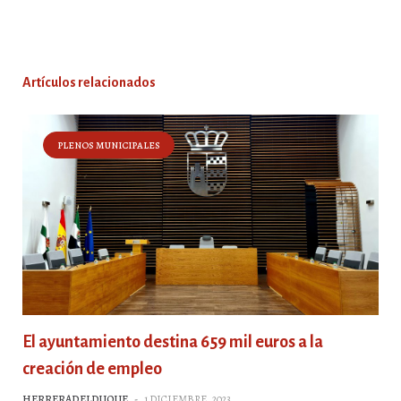
Artículos relacionados
PLENOS MUNICIPALES
El ayuntamiento destina 659 mil euros a la
creación de empleo
HERRERADELDUQUE
-
1 DICIEMBRE, 2023