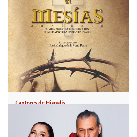
Cantores de Hispalis
1 abril, 2023 21:30 – 23:45 Pabellón Recinto Ferial
HERRERADELDUQUE
—
13 MARZO, 2023