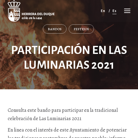
Cancelar
comentario
En
Es
BANDOS
FESTEJOS
PARTICIPACIÓN EN LAS
LUMINARIAS 2021
Consulta este bando para participar en la tradicional
celebración de Las Luminarias 2021
En linea con el interés de este Ayuntamiento de potenciar