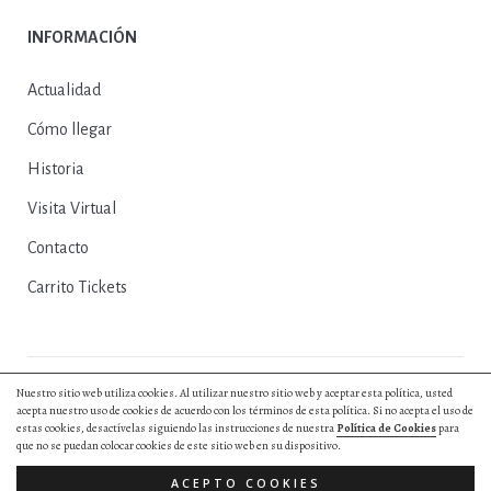
INFORMACIÓN
Actualidad
Cómo llegar
Historia
Visita Virtual
Contacto
Carrito Tickets
Nuestro sitio web utiliza cookies. Al utilizar nuestro sitio web y aceptar esta política, usted
© 2025, Excmo. Ayto. de Herrera del Duque |
Política de Privacidad
|
acepta nuestro uso de cookies de acuerdo con los términos de esta política. Si no acepta el uso de
Política de Cookies
|
Aviso Legal
|
Entradas y Reservas
|
Diseño web by
estas cookies, desactívelas siguiendo las instrucciones de nuestra
Política de Cookies
para
Hurry App
que no se puedan colocar cookies de este sitio web en su dispositivo.
Todos los derechos reservados.
ACEPTO COOKIES