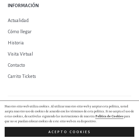
INFORMACIÓN
Actualidad
Cómo llegar
Historia
Visita Virtual
Contacto
Carrito Tickets
Nuestro sitio web utiliza cookies. Al utilizar nuestro sitio web y aceptar esta política, usted
© 2025, Excmo. Ayto. de Herrera del Duque |
Política de Privacidad
|
acepta nuestro uso de cookies de acuerdo con los términos de esta política. Si no acepta el uso de
Política de Cookies
|
Aviso Legal
|
Entradas y Reservas
|
Diseño web by
estas cookies, desactívelas siguiendo las instrucciones de nuestra
Política de Cookies
para
Hurry App
que no se puedan colocar cookies de este sitio web en su dispositivo.
Todos los derechos reservados.
ACEPTO COOKIES