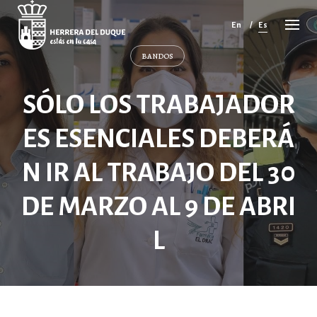
Cancelar
comentario
En
Es
BANDOS
SÓLO LOS TRABAJADOR
ES ESENCIALES DEBERÁ
N IR AL TRABAJO DEL 30
DE MARZO AL 9 DE ABRI
L