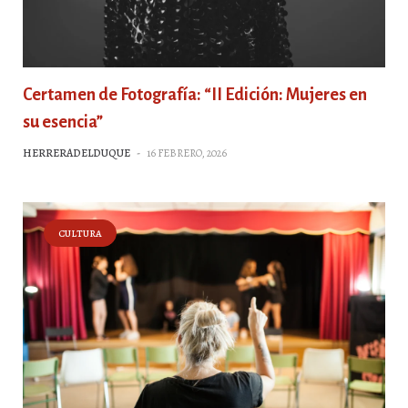
Certamen de Fotografía: “II Edición: Mujeres en
su esencia”
HERRERADELDUQUE
-
16 FEBRERO, 2026
CULTURA