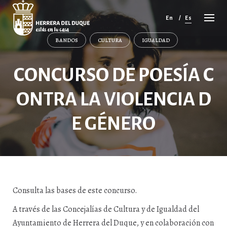
Cancelar
comentario
En
Es
BANDOS
CULTURA
IGUALDAD
CONCURSO DE POESÍA C
ONTRA LA VIOLENCIA D
E GÉNERO
Consulta las bases de este concurso.
A través de las Concejalías de Cultura y de Igualdad del
Ayuntamiento de Herrera del Duque, y en colaboración con