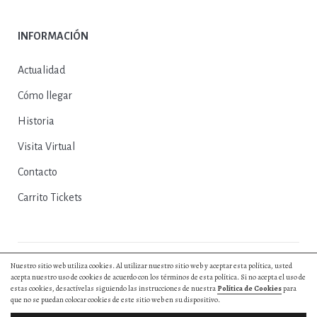
INFORMACIÓN
Actualidad
Cómo llegar
Historia
Visita Virtual
Contacto
Carrito Tickets
Nuestro sitio web utiliza cookies. Al utilizar nuestro sitio web y aceptar esta política, usted
© 2025, Excmo. Ayto. de Herrera del Duque |
Política de Privacidad
|
acepta nuestro uso de cookies de acuerdo con los términos de esta política. Si no acepta el uso de
Política de Cookies
|
Aviso Legal
|
Entradas y Reservas
|
Diseño web by
estas cookies, desactívelas siguiendo las instrucciones de nuestra
Política de Cookies
para
Hurry App
que no se puedan colocar cookies de este sitio web en su dispositivo.