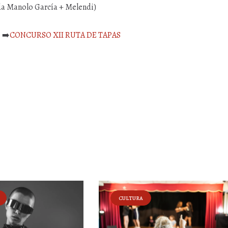
ada Manolo García + Melendi)
 ➡️
CONCURSO XII RUTA DE TAPAS
CULTURA