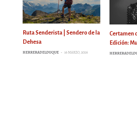
Ruta Senderista | Sendero de la
Certamen de
Dehesa
Edición: Mu
HERRERADELDUQUE
-
16 MARZO, 2026
HERRERADELD