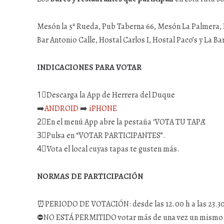
Mesón la 5ª Rueda, Pub Taberna 66, Mesón La Palmera, 
Bar Antonio Calle, Hostal Carlos I, Hostal Paco’s y La Ba
INDICACIONES PARA VOTAR
1⃣Descarga la App de Herrera del Duque
➡️
ANDROID
➡️
iPHONE
2⃣En el menú App abre la pestaña ‘VOTA TU TAPA’
3⃣Pulsa en “VOTAR PARTICIPANTES”.
4⃣Vota el local cuyas tapas te gusten más.
NORMAS DE PARTICIPACIÓN
⏰PERIODO DE VOTACIÓN: desde las 12.00 h a las 23.30 
⛔NO ESTÁ PERMITIDO votar más de una vez un mismo 