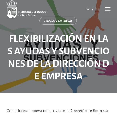
Cancelar
comentario
En
Es
EMPLEO Y EMPRESAS
FLEXIBILIZACIÓN EN LA
S AYUDAS Y SUBVENCIO
NES DE LA DIRECCIÓN D
E EMPRESA
Consulta esta nueva iniciativa de la Dirección de Empresa