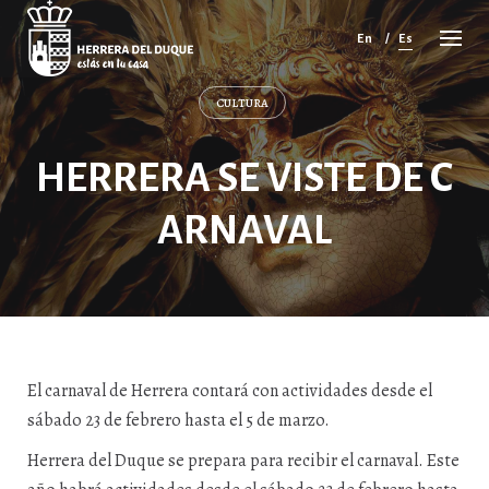
Cancelar
comentario
En
Es
CULTURA
HERRERA SE VISTE DE C
ARNAVAL
El carnaval de Herrera contará con actividades desde el
sábado 23 de febrero hasta el 5 de marzo.
Herrera del Duque se prepara para recibir el carnaval. Este