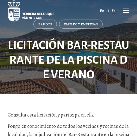
Cancelar
comentario
En
Es
BANDOS
EMPLEO Y EMPRESAS
LICITACIÓN BAR-RESTAU
RANTE DE LA PISCINA D
E VERANO
Consulta esta licitación y participa en ella
Pongo en conocimiento de todos los vecinos y vecinas de la
localidad, la adjudicación del Bar-Restaurante en la piscina