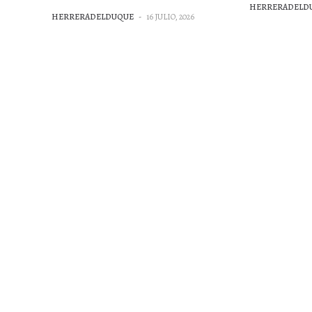
HERRERADELD
HERRERADELDUQUE
-
16 JULIO, 2026