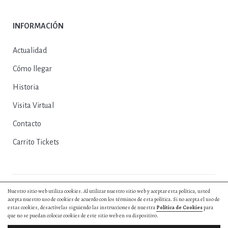
INFORMACIÓN
Actualidad
Cómo llegar
Historia
Visita Virtual
Contacto
Carrito Tickets
Nuestro sitio web utiliza cookies. Al utilizar nuestro sitio web y aceptar esta política, usted
© 2025, Excmo. Ayto. de Herrera del Duque |
Política de Privacidad
|
acepta nuestro uso de cookies de acuerdo con los términos de esta política. Si no acepta el uso de
Política de Cookies
|
Aviso Legal
|
Entradas y Reservas
|
Diseño web by
estas cookies, desactívelas siguiendo las instrucciones de nuestra
Política de Cookies
para
Hurry App
que no se puedan colocar cookies de este sitio web en su dispositivo.