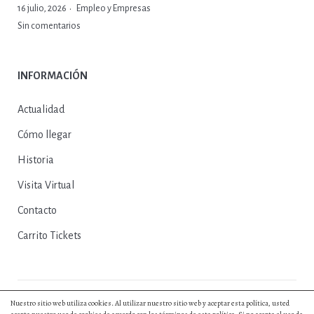
16 julio, 2026
Empleo y Empresas
Sin comentarios
INFORMACIÓN
Actualidad
Cómo llegar
Historia
Visita Virtual
Contacto
Carrito Tickets
Nuestro sitio web utiliza cookies. Al utilizar nuestro sitio web y aceptar esta política, usted
© 2025, Excmo. Ayto. de Herrera del Duque |
Política de Privacidad
|