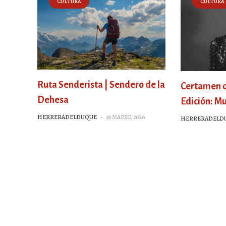
CULTURA
CULTURA
Ruta Senderista | Sendero de la
Certamen de
Dehesa
Edición: Mu
HERRERADELDUQUE
-
16 MARZO, 2026
HERRERADELD