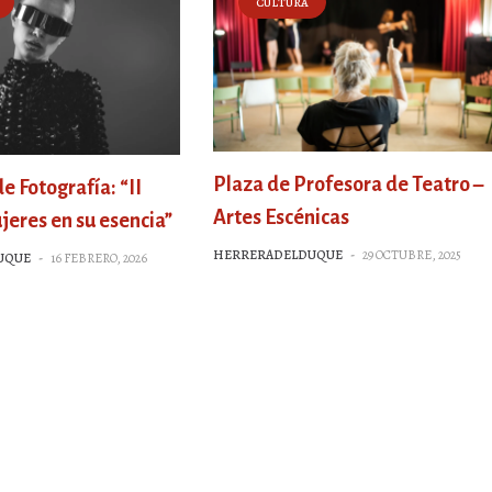
CULTURA
Plaza de Profesora de Teatro –
 Fotografía: “II
Artes Escénicas
jeres en su esencia”
HERRERADELDUQUE
-
29 OCTUBRE, 2025
UQUE
-
16 FEBRERO, 2026