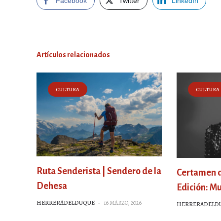
Facebook
Twitter
LinkedIn
Artículos relacionados
CULTURA
CULTURA
Ruta Senderista | Sendero de la
Certamen de
Dehesa
Edición: Mu
HERRERADELDUQUE
-
16 MARZO, 2026
HERRERADELD