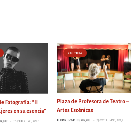
CULTURA
Plaza de Profesora de Teatro –
 Fotografía: “II
Artes Escénicas
jeres en su esencia”
HERRERADELDUQUE
-
29 OCTUBRE, 2025
UQUE
-
16 FEBRERO, 2026