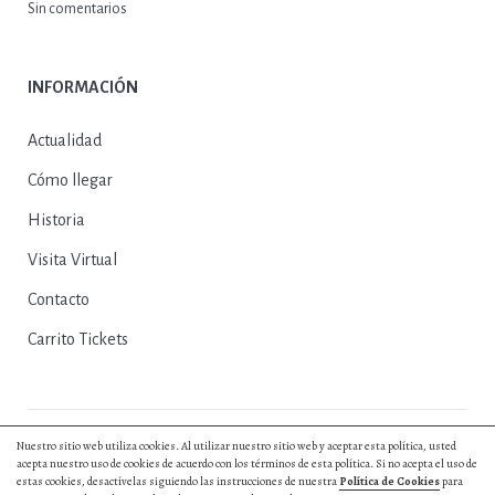
Sin comentarios
INFORMACIÓN
Actualidad
Cómo llegar
Historia
Visita Virtual
Contacto
Carrito Tickets
Nuestro sitio web utiliza cookies. Al utilizar nuestro sitio web y aceptar esta política, usted
© 2025, Excmo. Ayto. de Herrera del Duque |
Política de Privacidad
|
acepta nuestro uso de cookies de acuerdo con los términos de esta política. Si no acepta el uso de
Política de Cookies
|
Aviso Legal
|
Entradas y Reservas
|
Diseño web by
estas cookies, desactívelas siguiendo las instrucciones de nuestra
Política de Cookies
para