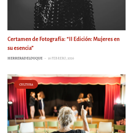
Certamen de Fotografía: “II Edición: Mujeres en
su esencia”
HERRERADELDUQUE
-
16 FEBRERO, 2026
CULTURA