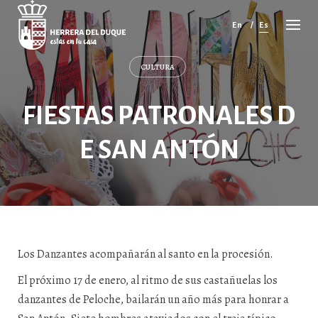
Cancelar
comentario
En
Es
CULTURA
FIESTAS PATRONALES D
E SAN ANTÓN
Los Danzantes acompañarán al santo en la procesión.
El próximo 17 de enero, al ritmo de sus castañuelas los
danzantes de Peloche, bailarán un año más para honrar a