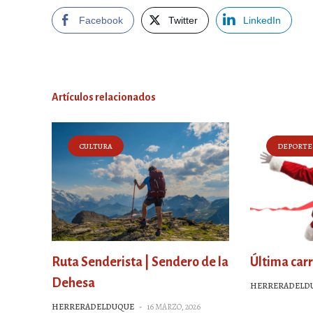
Facebook
Twitter
LinkedIn
Artículos relacionados
CULTURA
DEPORTE
Ruta Senderista | Sendero de la
Última carr
Dehesa
HERRERADELD
HERRERADELDUQUE
-
16 MARZO, 2026