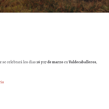
e se celebrará los días
16 y 17 de marzo
en
Valdecaballeros
,
ria