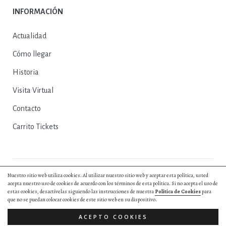
INFORMACIÓN
Actualidad
Cómo llegar
Historia
Visita Virtual
Contacto
Carrito Tickets
Nuestro sitio web utiliza cookies. Al utilizar nuestro sitio web y aceptar esta política, usted
© 2025, Excmo. Ayto. de Herrera del Duque |
Política de Privacidad
|
acepta nuestro uso de cookies de acuerdo con los términos de esta política. Si no acepta el uso de
Política de Cookies
|
Aviso Legal
|
Entradas y Reservas
|
Diseño web by
estas cookies, desactívelas siguiendo las instrucciones de nuestra
Política de Cookies
para
Hurry App
que no se puedan colocar cookies de este sitio web en su dispositivo.
Todos los derechos reservados.
ACEPTO COOKIES