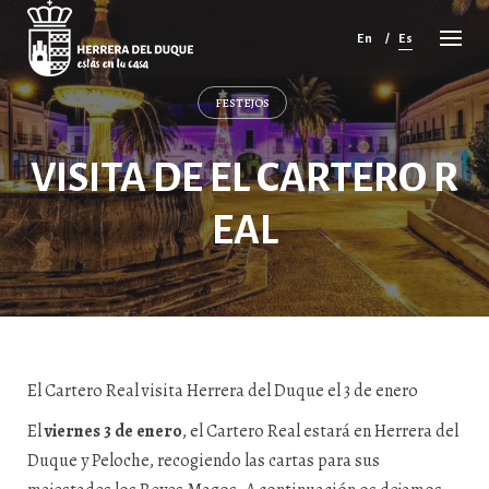
Cancelar
comentario
En
Es
FESTEJOS
VISITA DE EL CARTERO R
EAL
El Cartero Real visita Herrera del Duque el 3 de enero
El
viernes 3 de enero
, el Cartero Real estará en Herrera del
Duque y Peloche, recogiendo las cartas para sus