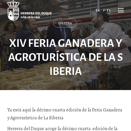
Cancelar
comentario
En
Es
CULTURA
XIV FERIA GANADERA Y
AGROTURÍSTICA DE LA S
IBERIA
Ya está aquí la décimo cuarta edición de la Feria Ganadera
y Agroturística de La Siberia
Herrera del Duque acoge la décimo cuarta edición de la